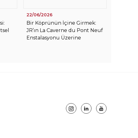
22/06/2026
08/06/20
i:
Bir Köprünün İçine Girmek:
Yaz Ayla
tsel
JR’ın La Caverne du Pont Neuf
Konforu: 
Enstalasyonu Üzerine
Havalan