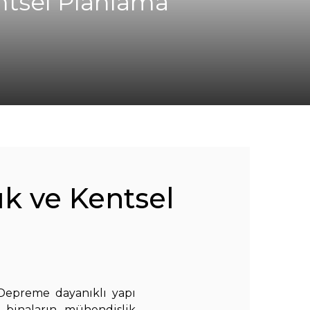
ntsel Planlama
k ve Kentsel
. Depreme dayanıklı yapı
, binaların mühendislik