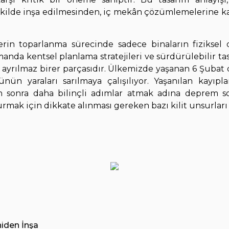
ekilde inşa edilmesinden, iç mekân çözümlemelerine ka
in toparlanma sürecinde sadece binaların fiziksel d
amanda kentsel planlama stratejileri ve sürdürülebilir t
 ayrılmaz birer parçasıdır. Ülkemizde yaşanan 6 Şubat 
ün yaraları sarılmaya çalışılıyor. Yaşanılan kayıpl
n sonra daha bilinçli adımlar atmak adına deprem so
rmak için dikkate alınması gereken bazı kilit unsurları 
iden İnşa