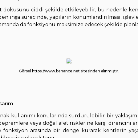
dokusunu ciddi şekilde etkileyebilir, bu nedenle kents
n inşa sürecinde, yapıların konumlandırılması, işlevle
 zamanda da fonksiyonu maksimize edecek şekilde planl
Görsel https://www.behance.net sitesinden alınmıştır.
asarım
nak kullanımı konularında sürdürülebilir bir yaklaşım
epremlere veya doğal afet risklerine karşı direncini art
 fonksiyon arasında bir denge kurarak kentlerin yaşa
dilmesine olanak tanır.