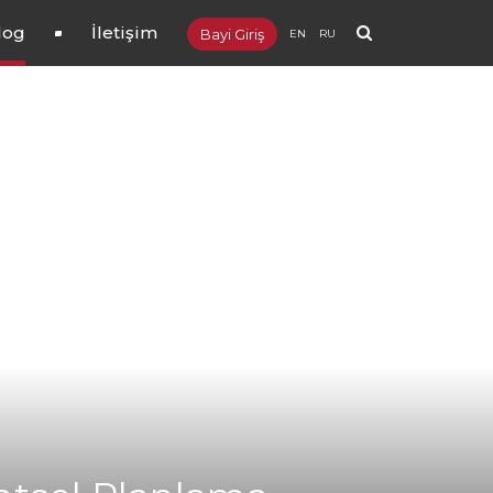
log
İletişim
Bayi Giriş
EN
RU