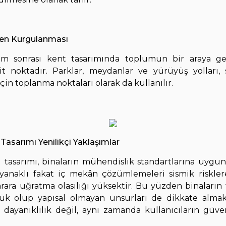
den Kurgulanması
em sonrası kent tasarımında toplumun bir araya gel
it noktadır. Parklar, meydanlar ve yürüyüş yolları, s
çin toplanma noktaları olarak da kullanılır.
Tasarımı Yenilikçi Yaklaşımlar
tasarımı, binaların mühendislik standartlarına uygun
ayanaklı fakat iç mekân çözümlemeleri sismik riskle
zarara uğratma olasılığı yüksektir. Bu yüzden binaları
yük olup yapısal olmayan unsurları de dikkate almak
l dayanıklılık değil, aynı zamanda kullanıcıların güv