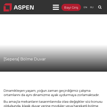
Bayi Giriş
EN
RU
Ürünler
- [Integra] Metal Asma Tavan ve Duvar
- [Sepera] Bölme Duvar
- [Sepia] Ahşap Asma Tavan ve Duvar
- [Targa] Yükseltilmiş Döşeme
[Sepera] Bölme Duvar
- [Lumuner] LED Aydınlatma
- [Dendro] Lamine Parke
- Distribütörlükler
Dinamikleşen yaşam, yoğun zaman geçirdiğimiz çalışma
ortamlarını da aynı dinamizme ayak uydurmaya zorlamaktadır.
Projeler
Bu amaçla mekanların tasarımlarında olası değişikler söz konusu
olduğunda, klasik duvar yerine modüler veya hareketli bölme