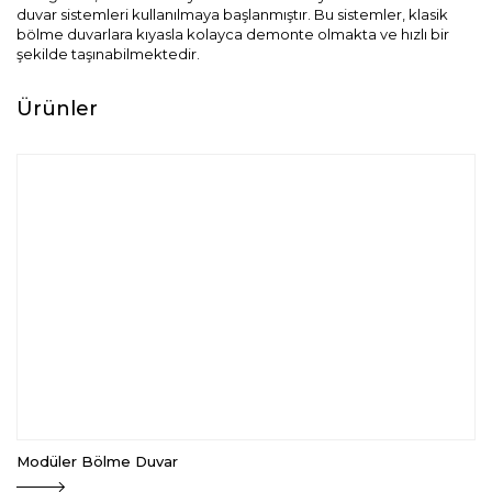
Kurumsal
duvar sistemleri kullanılmaya başlanmıştır. Bu sistemler, klasik
bölme duvarlara kıyasla kolayca demonte olmakta ve hızlı bir
Blog
şekilde taşınabilmektedir.
Dokümanlar
Ürünler
İletişim
Modüler Bölme Duvar