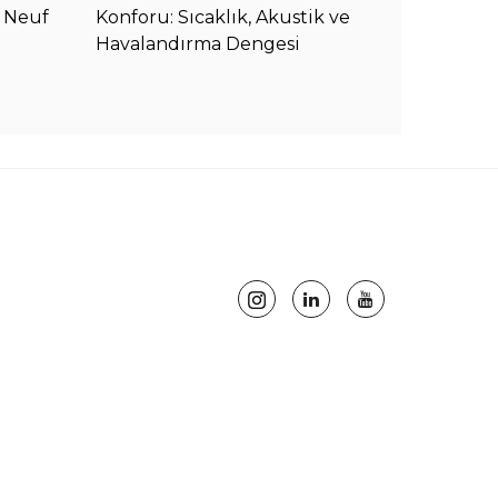
t Neuf
Konforu: Sıcaklık, Akustik ve
Geleceği
Havalandırma Dengesi
Şekillen