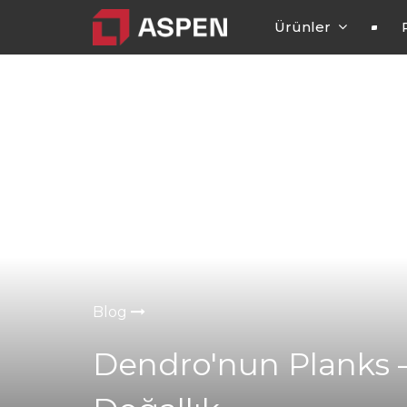
Ürünler
Blog
Dendro'nun Planks –