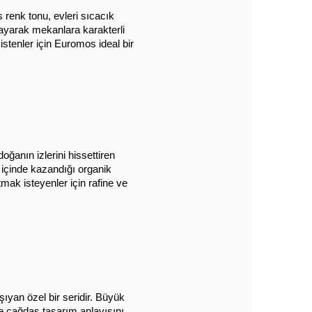
renk tonu, evleri sıcacık 
ayarak mekanlara karakterli 
tenler için Euromos ideal bir 
ğanın izlerini hissettiren 
r içinde kazandığı organik 
ak isteyenler için rafine ve 
ıyan özel bir seridir. Büyük 
e çağdaş tasarım anlayışını 