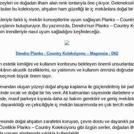
eyleri ve doğadan ilham alan renk tonlarıyla öne çıkıyor. Geleneksel 
t bulan bu koleksiyon, ahşabın ham güzelliği ile iç mekânlara doğal bir
eriyle farklı iç mekân konseptlerine uyum sağlayan Planks – Count
yışlarını buluşturuyor. Bu yazımızda, Dendro’nun Planks – Country 
rım trendleriyle nasıl uyum sağladığını keşfedeceğiz.
Dendro Planks - Country Koleksiyonu – Magnesia - D62
estetik kimliğini ve kullanım konforunu belirleyen önemli unsurlardan 
ânın akustik özelliklerini, ısı yalıtımını ve kullanım ömrünü doğrudan
 seçmek büyük önem taşır. 
tmandan oluşan yüzeyi doğal ahşap kaplama ile güçlendirilmiş bir par
nde sıcak ve doğal bir his verir. Alt katmanları sayesinde darbelere 
nde, masif parkeye kıyasla daha az bakım gerektirir ve geniş mekânlard
 dayanıklılığı ve çekiciliğiyle iç mekân tasarımında en çok tercih edi
ayesinde doğal ahşabın zarafetini koruyan, çevre dostu ve dayanıklı 
r. Özellikle Planks – Country Koleksiyonu gibi özgün seriler, doğadan il
a yaşam alanlarında sıklıkla kullanılabilir. 