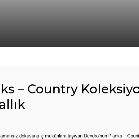
s – Country Koleksiyon
llık
 zamansız dokusunu iç mekânlara taşıyan Dendro’nun Planks – Coun