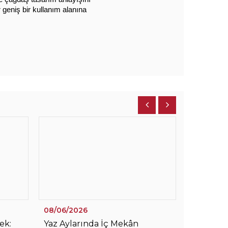
 geniş bir kullanım alanına 
08/06/2026
01/06/20
ek:
Yaz Aylarında İç Mekân
3daysofd