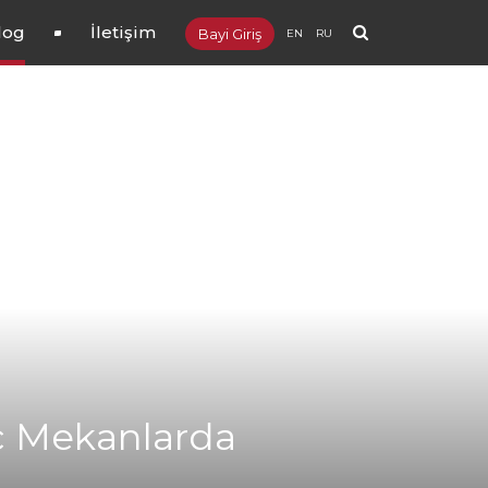
log
İletişim
Bayi Giriş
EN
RU
İç Mekanlarda