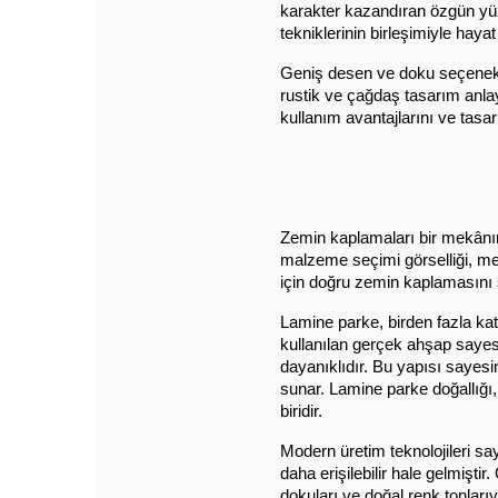
karakter kazandıran özgün yüz
tekniklerinin birleşimiyle haya
Geniş desen ve doku seçenekl
rustik ve çağdaş tasarım anla
kullanım avantajlarını ve tasa
Zemin kaplamaları bir mekânın 
malzeme seçimi görselliği, mek
için doğru zemin kaplamasını
Lamine parke, birden fazla ka
kullanılan gerçek ahşap sayesi
dayanıklıdır. Bu yapısı sayesi
sunar. Lamine parke doğallığı,
biridir.
Modern üretim teknolojileri s
daha erişilebilir hale gelmişti
dokuları ve doğal renk tonlarıyl