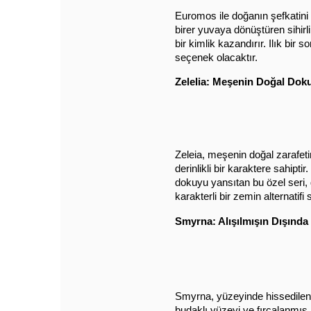
Euromos ile doğanın şefkatini 
birer yuvaya dönüştüren sihirl
bir kimlik kazandırır. Ilık bi
seçenek olacaktır.
Zelelia: Meşenin Doğal Do
Zeleia, meşenin doğal zarafetin
derinlikli bir karaktere sahipt
dokuyu yansıtan bu özel seri, 
karakterli bir zemin alternatifi 
Smyrna: Alışılmışın Dışında
Smyrna, yüzeyinde hissedilen d
budaklı yüzeyi ve fırçalanmış 