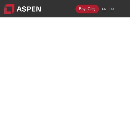
Bayi Giriş
EN
RU
Ürünler
- [Integra] Metal Asma Tavan ve Duvar
- [Sepera] Bölme Duvar
- [Sepia] Ahşap Asma Tavan ve Duvar
- [Targa] Yükseltilmiş Döşeme
- [Lumuner] LED Aydınlatma
- [Dendro] Lamine Parke
- Distribütörlükler
Projeler