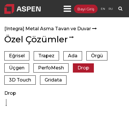
Bayi Giriş
EN
RU
Ürünler
[Integra] Metal Asma Tavan ve Duvar
- [Integra] Metal Asma Tavan ve Duvar
Özel Çözümler
- [Sepera] Bölme Duvar
Eğrisel
Trapez
Ada
Örgü
- [Sepia] Ahşap Asma Tavan ve Duvar
Üçgen
PerfoMesh
Drop
- [Targa] Yükseltilmiş Döşeme
3D Touch
Gridata
- [Lumuner] LED Aydınlatma
Drop
- [Dendro] Lamine Parke
- Distribütörlükler
Projeler