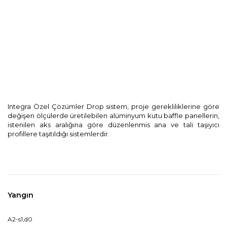
Kurumsal
Blog
Dokümanlar
İletişim
Integra Özel Çözümler Drop sistem, proje gerekliliklerine göre
değişen ölçülerde üretilebilen alüminyum kutu baffle panellerin,
istenilen aks aralığına göre düzenlenmis ana ve tali taşıyıcı
profillere taşıtıldığı sistemlerdir.
Yangın
A2-s1,d0