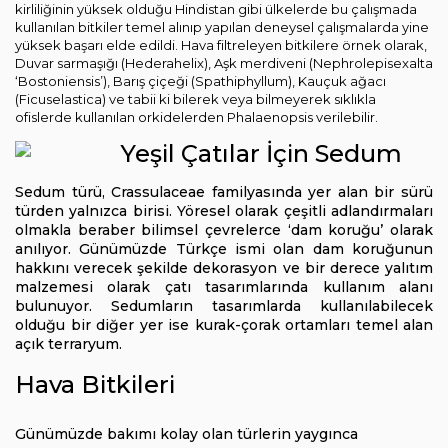
kirliliğinin yüksek olduğu Hindistan gibi ülkelerde bu çalışmada
kullanılan bitkiler temel alınıp yapılan deneysel çalışmalarda yine
yüksek başarı elde edildi. Hava filtreleyen bitkilere örnek olarak,
Duvar sarmaşığı (Hederahelix), Aşk merdiveni (Nephrolepisexalta
‘Bostoniensis’), Barış çiçeği (Spathiphyllum), Kauçuk ağacı
(Ficuselastica) ve tabii ki bilerek veya bilmeyerek sıklıkla
ofislerde kullanılan orkidelerden Phalaenopsis verilebilir.
Yeşil Çatılar İçin Sedum
Sedum türü, Crassulaceae familyasında yer alan bir sürü
türden yalnızca birisi. Yöresel olarak çeşitli adlandırmaları
olmakla beraber bilimsel çevrelerce ‘dam koruğu’ olarak
anılıyor. Günümüzde Türkçe ismi olan dam koruğunun
hakkını verecek şekilde dekorasyon ve bir derece yalıtım
malzemesi olarak çatı tasarımlarında kullanım alanı
bulunuyor. Sedumların tasarımlarda kullanılabilecek
olduğu bir diğer yer ise kurak-çorak ortamları temel alan
açık terraryum.
Hava Bitkileri
Günümüzde bakımı kolay olan türlerin yaygınca