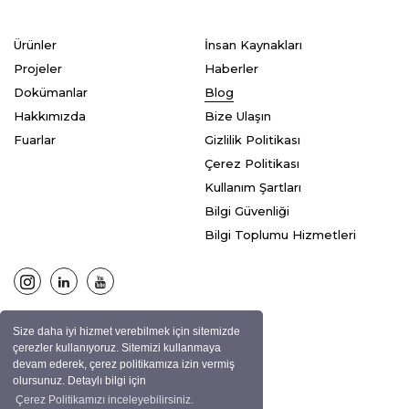
Ürünler
İnsan Kaynakları
Projeler
Haberler
Dokümanlar
Blog
Hakkımızda
Bize Ulaşın
Fuarlar
Gizlilik Politikası
Çerez Politikası
Kullanım Şartları
Bilgi Güvenliği
Bilgi Toplumu Hizmetleri
Size daha iyi hizmet verebilmek için sitemizde
© ASPEN Tüm hakları saklıdır.
çerezler kullanıyoruz. Sitemizi kullanmaya
devam ederek, çerez politikamıza izin vermiş
olursunuz. Detaylı bilgi için
Çerez Politikamızı inceleyebilirsiniz.