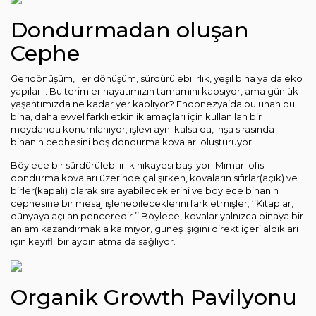
Dondurmadan oluşan
Cephe
Geridönüşüm, ileridönüşüm, sürdürülebilirlik, yeşil bina ya da eko
yapılar... Bu terimler hayatımızın tamamını kapsıyor, ama günlük
yaşantımızda ne kadar yer kaplıyor? Endonezya’da bulunan bu
bina, daha evvel farklı etkinlik amaçları için kullanılan bir
meydanda konumlanıyor; işlevi aynı kalsa da, inşa sırasında
binanın cephesini boş dondurma kovaları oluşturuyor.
Böylece bir sürdürülebilirlik hikayesi başlıyor. Mimari ofis
dondurma kovaları üzerinde çalışırken, kovaların sıfırlar(açık) ve
birler(kapalı) olarak sıralayabileceklerini ve böylece binanın
cephesine bir mesaj işlenebileceklerini fark etmişler; ‘’Kitaplar,
dünyaya açılan penceredir.’’ Böylece, kovalar yalnızca binaya bir
anlam kazandırmakla kalmıyor, güneş ışığını direkt içeri aldıkları
için keyifli bir aydınlatma da sağlıyor.
Organik Growth Pavilyonu