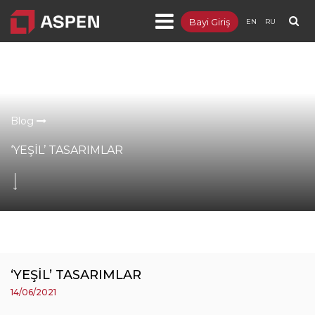
Bayi Giriş
EN
RU
Ürünler
Projeler
Kurumsal
Blog
Blog
‘YEŞİL’ TASARIMLAR
Dokümanlar
İletişim
‘YEŞİL’ TASARIMLAR
14/06/2021