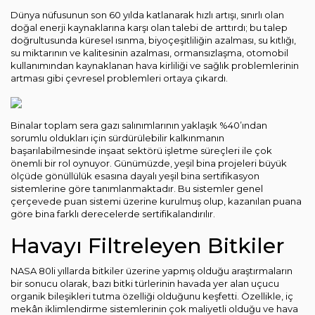
Dünya nüfusunun son 60 yılda katlanarak hızlı artışı, sınırlı olan
doğal enerji kaynaklarına karşı olan talebi de arttırdı; bu talep
doğrultusunda küresel ısınma, biyoçeşitliliğin azalması, su kıtlığı,
su miktarının ve kalitesinin azalması, ormansızlaşma, otomobil
kullanımından kaynaklanan hava kirliliği ve sağlık problemlerinin
artması gibi çevresel problemleri ortaya çıkardı.
Binalar toplam sera gazı salınımlarının yaklaşık %40’ından
sorumlu oldukları için sürdürülebilir kalkınmanın
başarılabilmesinde inşaat sektörü işletme süreçleri ile çok
önemli bir rol oynuyor. Günümüzde, yeşil bina projeleri büyük
ölçüde gönüllülük esasına dayalı yeşil bina sertifikasyon
sistemlerine göre tanımlanmaktadır. Bu sistemler genel
çerçevede puan sistemi üzerine kurulmuş olup, kazanılan puana
göre bina farklı derecelerde sertifikalandırılır.
Havayı Filtreleyen Bitkiler
NASA 80li yıllarda bitkiler üzerine yapmış olduğu araştırmaların
bir sonucu olarak, bazı bitki türlerinin havada yer alan uçucu
organik bileşikleri tutma özelliği olduğunu keşfetti. Özellikle, iç
mekân iklimlendirme sistemlerinin çok maliyetli olduğu ve hava