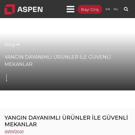
Bayi Giriş
EN
RU
Ürünler
Projeler
Blog
Kurumsal
YANGIN DAYANIMLI ÜRÜNLER İLE GÜVENLİ
Blog
MEKANLAR
Dokümanlar
İletişim
YANGIN DAYANIMLI ÜRÜNLER İLE GÜVENLİ
MEKANLAR
01/01/2021