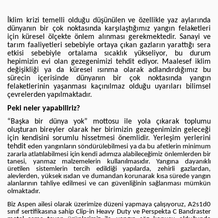
İklim krizi temelli olduğu düşünülen ve özellikle yaz aylarında
dünyanın bir çok noktasında karşılaştığımız yangın felaketleri
için küresel ölçekte önlem alınması gerekmektedir. Sanayi ve
tarım faaliyetleri sebebiyle ortaya çıkan gazların yarattığı sera
etkisi sebebiyle ortalama sıcaklık yükseliyor, bu durum
hepimizin evi olan gezegenimizi tehdit ediyor. Maalesef iklim
değişikliği ya da küresel ısınma olarak adlandırdığımız bu
sürecin içerisinde dünyanın bir çok noktasında yangın
felaketlerinin yaşanması kaçınılmaz olduğu uyarıları bilimsel
çevrelerden yapılmaktadır.
Peki neler yapabiliriz?
“Başka bir dünya yok” mottosu ile yola çıkarak toplumu
oluşturan bireyler olarak her birimizin gezegenimizin geleceği
için kendisini sorumlu hissetmesi önemlidir. Yerleşim yerlerini
tehdit
eden yangınların söndürülebilmesi ya da bu afetlerin minimum
zararla atlatılabilmesi için kendi adımıza alabileceğimiz önlemlerden bir
tanesi, yanmaz malzemelerin kullanılmasıdır. Yangına dayanıklı
üretilen sistemlerin tercih edildiği yapılarda, zehirli gazlardan,
alevlerden, yüksek ısıdan ve dumandan korunarak kısa sürede yangın
alanlarının tahliye edilmesi ve can güvenliğinin sağlanması mümkün
olmaktadır.
Biz Aspen ailesi olarak üzerimize düzeni yapmaya çalışıyoruz,
A2s1d0
sınıf sertifikasına sahip
Clip-in Heavy Duty ve Perspekta C Bandraster