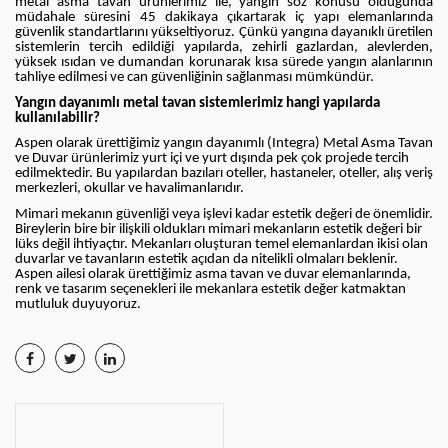
metal asma tavan ürünlerimiz ile, yangın söz konusu olduğunda
müdahale süresini 45 dakikaya çıkartarak iç yapı elemanlarında
güvenlik standartlarını yükseltiyoruz. Çünkü
yangına dayanıklı üretilen
sistemlerin tercih edildiği yapılarda, zehirli gazlardan, alevlerden,
yüksek ısıdan ve dumandan korunarak kısa sürede yangın alanlarının
tahliye edilmesi ve can güvenliğinin sağlanması mümkündür.
Yangın dayanımlı metal tavan sistemlerimiz hangi yapılarda
kullanılabilir?
Aspen olarak ürettiğimiz yangın dayanımlı (Integra) Metal Asma Tavan
ve Duvar ürünlerimiz yurt içi ve yurt dışında pek çok projede tercih
edilmektedir.
Bu yapılardan bazıları oteller, hastaneler, oteller, alış veriş
merkezleri, okullar ve havalimanlarıdır.
Mimari mekanın güvenliği veya işlevi kadar estetik değeri de önemlidir.
Bireylerin bire bir ilişkili oldukları mimari mekanların estetik değeri bir
lüks değil ihtiyaçtır. Mekanları oluşturan temel elemanlardan ikisi olan
duvarlar ve tavanların estetik açıdan da nitelikli olmaları beklenir.
Aspen ailesi olarak ürettiğimiz asma tavan ve duvar elemanlarında,
renk ve tasarım seçenekleri ile mekanlara estetik değer katmaktan
mutluluk duyuyoruz.