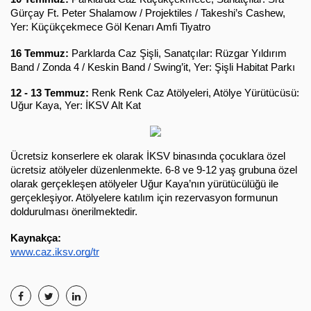
Gürçay Ft. Peter Shalamow / Projektiles / Takeshi’s Cashew, 
Yer: Küçükçekmece Göl Kenarı Amfi Tiyatro
16 Temmuz: 
Parklarda Caz Şişli, Sanatçılar: Rüzgar Yıldırım 
Band / Zonda 4 / Keskin Band / Swing’it, Yer: Şişli Habitat Parkı
12 - 13 Temmuz:
 Renk Renk Caz Atölyeleri, Atölye Yürütücüsü: 
Uğur Kaya, Yer: İKSV Alt Kat 
Ücretsiz konserlere ek olarak İKSV binasında çocuklara özel
ücretsiz atölyeler düzenlenmekte. 6-8 ve 9-12 yaş grubuna özel
olarak gerçekleşen atölyeler Uğur Kaya’nın yürütücülüğü ile
gerçekleşiyor. Atölyelere katılım için rezervasyon formunun
doldurulması önerilmektedir.
Kaynakça:
www.caz.iksv.org/tr