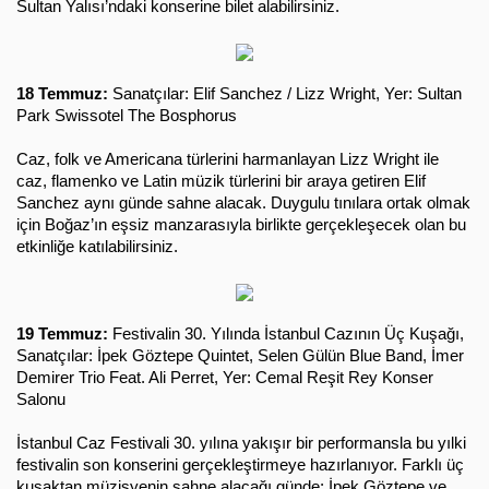
Sultan Yalısı’ndaki konserine bilet alabilirsiniz.
18 Temmuz:
 Sanatçılar: Elif Sanchez / Lizz Wright, Yer: Sultan 
Park Swissotel The Bosphorus
Caz, folk ve Americana türlerini harmanlayan Lizz Wright ile 
caz, flamenko ve Latin müzik türlerini bir araya getiren Elif 
Sanchez aynı günde sahne alacak. Duygulu tınılara ortak olmak 
için Boğaz’ın eşsiz manzarasıyla birlikte gerçekleşecek olan bu 
etkinliğe katılabilirsiniz.
19 Temmuz:
 Festivalin 30. Yılında İstanbul Cazının Üç Kuşağı, 
Sanatçılar: İpek Göztepe Quintet, Selen Gülün Blue Band, İmer 
Demirer Trio Feat. Ali Perret, Yer: Cemal Reşit Rey Konser 
Salonu 
İstanbul Caz Festivali 30. yılına yakışır bir performansla bu yılki 
festivalin son konserini gerçekleştirmeye hazırlanıyor. Farklı üç 
kuşaktan müzisyenin sahne alacağı günde; İpek Göztepe ve 