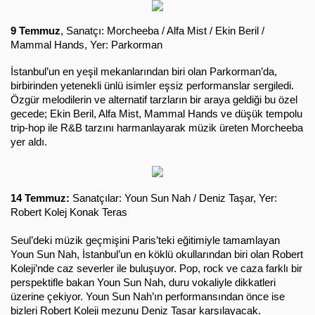
9 Temmuz
, Sanatçı: Morcheeba / Alfa Mist / Ekin Beril /
Mammal Hands, Yer: Parkorman
İstanbul’un en yeşil mekanlarından biri olan Parkorman’da,
birbirinden yetenekli ünlü isimler eşsiz performanslar sergiledi.
Özgür melodilerin ve alternatif tarzların bir araya geldiği bu özel
gecede; Ekin Beril, Alfa Mist, Mammal Hands ve düşük tempolu
trip-hop ile R&B tarzını harmanlayarak müzik üreten Morcheeba
yer aldı.
14 Temmuz:
 Sanatçılar: Youn Sun Nah / Deniz Taşar, Yer: 
Robert Kolej Konak Teras
Seul’deki müzik geçmişini Paris’teki eğitimiyle tamamlayan 
Youn Sun Nah, İstanbul’un en köklü okullarından biri olan Robert 
Koleji’nde caz severler ile buluşuyor. Pop, rock ve caza farklı bir 
perspektifle bakan Youn Sun Nah, duru vokaliyle dikkatleri 
üzerine çekiyor. Youn Sun Nah’ın performansından önce ise 
bizleri Robert Koleji mezunu Deniz Taşar karşılayacak.