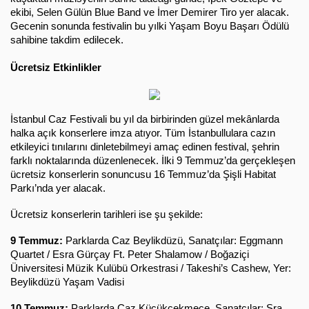
ekibi, Selen Gülün Blue Band ve İmer Demirer Tiro yer alacak. 
Gecenin sonunda festivalin bu yılki Yaşam Boyu Başarı Ödülü 
sahibine takdim edilecek.
Ücretsiz Etkinlikler
İstanbul Caz Festivali bu yıl da birbirinden güzel mekânlarda 
halka açık konserlere imza atıyor. Tüm İstanbullulara cazın 
etkileyici tınılarını dinletebilmeyi amaç edinen festival, şehrin 
farklı noktalarında düzenlenecek. İlki 9 Temmuz’da gerçekleşen 
ücretsiz konserlerin sonuncusu 16 Temmuz’da Şişli Habitat 
Parkı’nda yer alacak.
Ücretsiz konserlerin tarihleri ise şu şekilde:
9 Temmuz:
 Parklarda Caz Beylikdüzü, Sanatçılar: Eggmann 
Quartet / Esra Gürçay Ft. Peter Shalamow / Boğaziçi 
Üniversitesi Müzik Kulübü Orkestrasi / Takeshi’s Cashew, Yer: 
Beylikdüzü Yaşam Vadisi
10 Temmuz:
 Parklarda Caz Küçükçekmece, Sanatçılar: Sra 