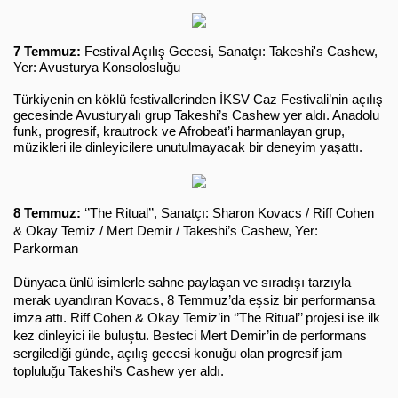
7 Temmuz:
Festival Açılış Gecesi, Sanatçı: Takeshi's Cashew,
Yer: Avusturya Konsolosluğu
Türkiyenin en köklü festivallerinden İKSV Caz Festivali’nin açılış
gecesinde Avusturyalı grup Takeshi’s Cashew yer aldı. Anadolu
funk, progresif, krautrock ve Afrobeat’i harmanlayan grup,
müzikleri ile dinleyicilere unutulmayacak bir deneyim yaşattı.
8 Temmuz:
‘’The Ritual’’, Sanatçı: Sharon Kovacs / Riff Cohen
& Okay Temiz / Mert Demir / Takeshi’s Cashew, Yer:
Parkorman
Dünyaca ünlü isimlerle sahne paylaşan ve sıradışı tarzıyla
merak uyandıran Kovacs, 8 Temmuz’da eşsiz bir performansa
imza attı. Riff Cohen & Okay Temiz’in ‘’The Ritual’’ projesi ise ilk
kez dinleyici ile buluştu. Besteci Mert Demir’in de performans
sergilediği günde, açılış gecesi konuğu olan progresif jam
topluluğu Takeshi’s Cashew yer aldı.