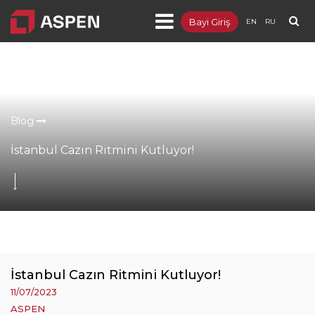
Bayi Giriş
EN
RU
Ürünler
Projeler
Kurumsal
Blog
Blog
İstanbul Cazın Ritmini Kutluyor!
Dokümanlar
İletişim
İstanbul Cazın Ritmini Kutluyor!
11/07/2023
ASPEN