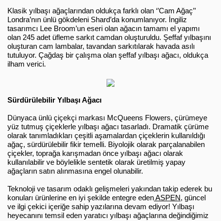
Klasik yılbaşı ağaçlarından oldukça farklı olan ‘’Cam Ağaç’’ 
Londra’nın ünlü gökdeleni Shard’da konumlanıyor. İngiliz 
tasarımcı Lee Broom’un eseri olan ağacın tamamı el yapımı 
olan 245 adet üfleme sarkıt camdan oluşturuldu. Şeffaf yılbaşını 
oluşturan cam lambalar, tavandan sarkıtılarak havada asılı 
tutuluyor. Çağdaş bir çalışma olan şeffaf yılbaşı ağacı, oldukça 
ilham verici.
Sürdürülebilir Yılbaşı Ağacı
Dünyaca ünlü çiçekçi markası McQueens Flowers, çürümeye 
yüz tutmuş çiçeklerle yılbaşı ağacı tasarladı. Dramatik çürüme 
olarak tanımladıkları çeşitli aşamalardan çiçeklerin kullanıldığı 
ağaç, sürdürülebilir fikir temelli. Biyolojik olarak parçalanabilen 
çiçekler, toprağa karışmadan önce yılbaşı ağacı olarak 
kullanılabilir ve böylelikle sentetik olarak üretilmiş yapay 
ağaçların satın alınmasına engel olunabilir.
Teknoloji ve tasarım odaklı gelişmeleri yakından takip ederek bu 
konuları ürünlerine en iyi şekilde entegre eden
 ASPEN
, güncel 
ve ilgi çekici içeriğe sahip yazılarına devam ediyor! Yılbaşı 
heyecanını temsil eden yaratıcı yılbaşı ağaçlarına değindiğimiz 