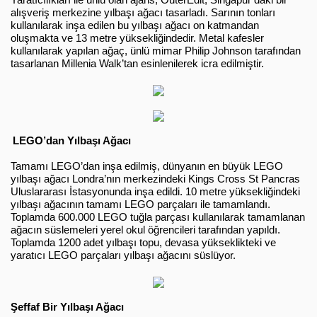
Yaratıcılıkları ile ünlü olan ajans; OuterEdit, Singapur’daki bir 
alışveriş merkezine yılbaşı ağacı tasarladı. Sarının tonları 
kullanılarak inşa edilen bu yılbaşı ağacı on katmandan 
oluşmakta ve 13 metre yüksekliğindedir. Metal kafesler 
kullanılarak yapılan ağaç, ünlü mimar Philip Johnson tarafından 
tasarlanan Millenia Walk’tan esinlenilerek icra edilmiştir.
LEGO’dan Yılbaşı Ağacı
Tamamı LEGO’dan inşa edilmiş, dünyanın en büyük LEGO 
yılbaşı ağacı Londra’nın merkezindeki Kings Cross St Pancras 
Uluslararası İstasyonunda inşa edildi. 10 metre yüksekliğindeki 
yılbaşı ağacının tamamı LEGO parçaları ile tamamlandı. 
Toplamda 600.000 LEGO tuğla parçası kullanılarak tamamlanan 
ağacın süslemeleri yerel okul öğrencileri tarafından yapıldı. 
Toplamda 1200 adet yılbaşı topu, devasa yükseklikteki ve 
yaratıcı LEGO parçaları yılbaşı ağacını süslüyor.
Şeffaf Bir Yılbaşı Ağacı