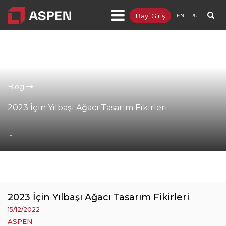
Bayi Giriş
EN
RU
Ürünler
Projeler
Kurumsal
Blog
Blog
2023 İçin Yılbaşı Ağacı Tasarım Fikirleri
Dokümanlar
İletişim
2023 İçin Yılbaşı Ağacı Tasarım Fikirleri
15/12/2022
ASPEN