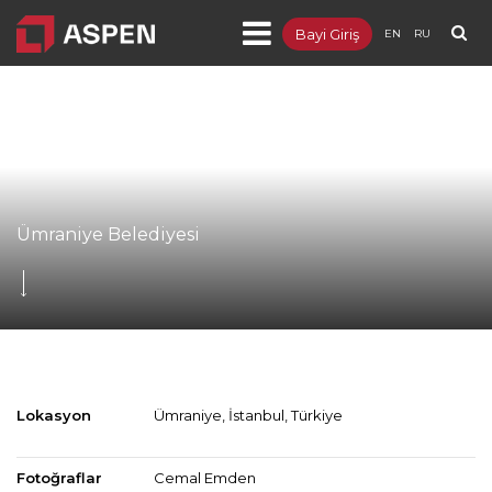
Bayi Giriş
EN
RU
Ürünler
Projeler
Kurumsal
Blog
Ümraniye Belediyesi
Dokümanlar
İletişim
Lokasyon
Ümraniye, İstanbul, Türkiye
Fotoğraflar
Cemal Emden