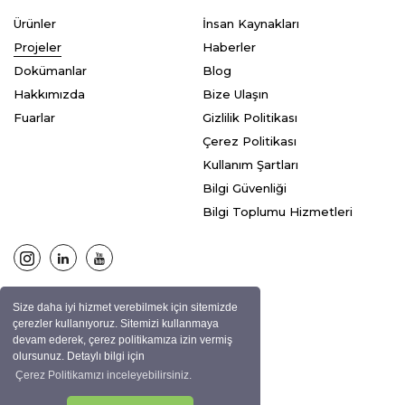
Ürünler
İnsan Kaynakları
Projeler
Haberler
Dokümanlar
Blog
Hakkımızda
Bize Ulaşın
Fuarlar
Gizlilik Politikası
Çerez Politikası
Kullanım Şartları
Bilgi Güvenliği
Bilgi Toplumu Hizmetleri
Size daha iyi hizmet verebilmek için sitemizde
© ASPEN Tüm hakları saklıdır.
çerezler kullanıyoruz. Sitemizi kullanmaya
devam ederek, çerez politikamıza izin vermiş
olursunuz. Detaylı bilgi için
Çerez Politikamızı inceleyebilirsiniz.