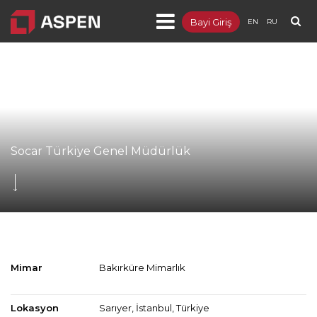
Bayi Giriş
EN
RU
Ürünler
Projeler
Kurumsal
Blog
Socar Türkiye Genel Müdürlük
Dokümanlar
İletişim
Mimar
Bakırküre Mimarlık
Lokasyon
Sarıyer, İstanbul, Türkiye