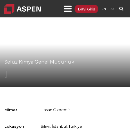
Bayi Giriş
EN
RU
Ürünler
Projeler
Kurumsal
Blog
Selüz Kimya Genel Müdürlük
Dokümanlar
İletişim
Mimar
Hasan Özdemir
Lokasyon
Silivri, İstanbul, Türkiye