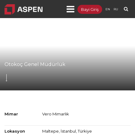
Bayi Giriş
EN
RU
Ürünler
Projeler
Kurumsal
Blog
Otokoç Genel Müdürlük
Dokümanlar
İletişim
Mimar
Vero Mimarlık
Lokasyon
Maltepe, İstanbul, Türkiye