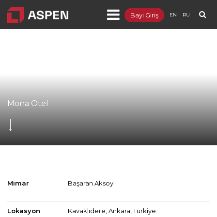
Bayi Giriş
EN
RU
Ürünler
Projeler
Kurumsal
Blog
Mona Otel
Dokümanlar
İletişim
Mimar
Başaran Aksoy
Lokasyon
Kavaklıdere, Ankara, Türkiye