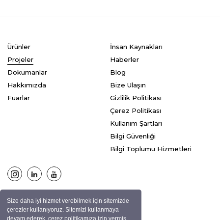
Ürünler
İnsan Kaynakları
Projeler
Haberler
Dokümanlar
Blog
Hakkımızda
Bize Ulaşın
Fuarlar
Gizlilik Politikası
Çerez Politikası
Kullanım Şartları
Bilgi Güvenliği
Bilgi Toplumu Hizmetleri
Size daha iyi hizmet verebilmek için sitemizde
© ASPEN Tüm hakları saklıdır.
çerezler kullanıyoruz. Sitemizi kullanmaya
devam ederek, çerez politikamıza izin vermiş