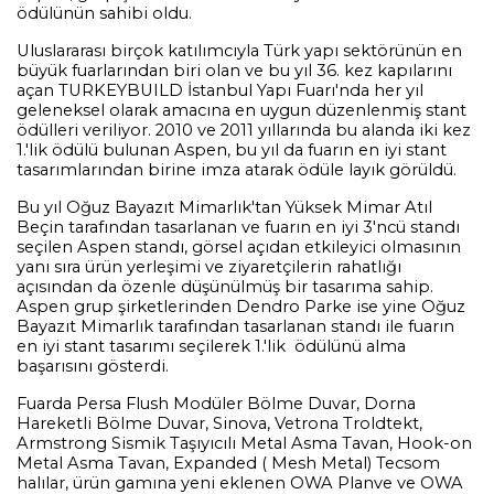
İletişim
ödülünün sahibi oldu.
Uluslararası birçok katılımcıyla Türk yapı sektörünün en
büyük fuarlarından biri olan ve bu yıl 36. kez kapılarını
açan TURKEYBUILD İstanbul Yapı Fuarı'nda her yıl
geleneksel olarak amacına en uygun düzenlenmiş stant
ödülleri veriliyor. 2010 ve 2011 yıllarında bu alanda iki kez
1.'lik ödülü bulunan Aspen, bu yıl da fuarın en iyi stant
tasarımlarından birine imza atarak ödüle layık görüldü.
Bu yıl Oğuz Bayazıt Mimarlık'tan Yüksek Mimar Atıl
Beçin tarafından tasarlanan ve fuarın en iyi 3'ncü standı
seçilen Aspen standı, görsel açıdan etkileyici olmasının
yanı sıra ürün yerleşimi ve ziyaretçilerin rahatlığı
açısından da özenle düşünülmüş bir tasarıma sahip.
Aspen grup şirketlerinden Dendro Parke ise yine Oğuz
Bayazıt Mimarlık tarafından tasarlanan standı ile fuarın
en iyi stant tasarımı seçilerek 1.'lik ödülünü alma
başarısını gösterdi.
Fuarda Persa Flush Modüler Bölme Duvar, Dorna
Hareketli Bölme Duvar, Sinova, Vetrona Troldtekt,
Armstrong Sismik Taşıyıcılı Metal Asma Tavan, Hook-on
Metal Asma Tavan, Expanded ( Mesh Metal) Tecsom
halılar, ürün gamına yeni eklenen OWA Planve ve OWA