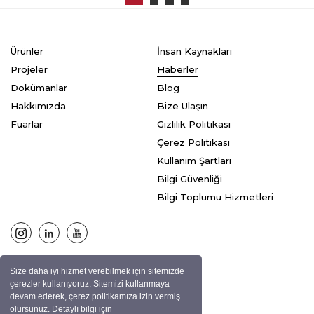
Ürünler
İnsan Kaynakları
Projeler
Haberler
Dokümanlar
Blog
Hakkımızda
Bize Ulaşın
Fuarlar
Gizlilik Politikası
Çerez Politikası
Kullanım Şartları
Bilgi Güvenliği
Bilgi Toplumu Hizmetleri
Size daha iyi hizmet verebilmek için sitemizde
© ASPEN Tüm hakları saklıdır.
çerezler kullanıyoruz. Sitemizi kullanmaya
devam ederek, çerez politikamıza izin vermiş
olursunuz. Detaylı bilgi için