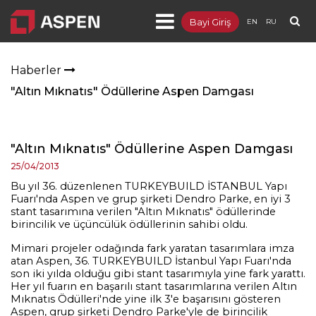
Bayi Giriş
EN
RU
Ürünler
Haberler
Projeler
"Altın Mıknatıs" Ödüllerine Aspen Damgası
Kurumsal
- Hakkımızda
"Altın Mıknatıs" Ödüllerine Aspen Damgası
25/04/2013
- İnsan Kaynakları
Bu yıl 36. düzenlenen TURKEYBUILD İSTANBUL Yapı
Fuarı'nda Aspen ve grup şirketi Dendro Parke, en iyi 3
- Haberler
stant tasarımına verilen "Altın Mıknatıs" ödüllerinde
birincilik ve üçüncülük ödüllerinin sahibi oldu.
- Fuarlar
Mimari projeler odağında fark yaratan tasarımlara imza
Blog
atan Aspen, 36. TURKEYBUILD İstanbul Yapı Fuarı'nda
son iki yılda olduğu gibi stant tasarımıyla yine fark yarattı.
Her yıl fuarın en başarılı stant tasarımlarına verilen Altın
Dokümanlar
Mıknatıs Ödülleri'nde yine ilk 3'e başarısını gösteren
Aspen, grup şirketi Dendro Parke'yle de birincilik