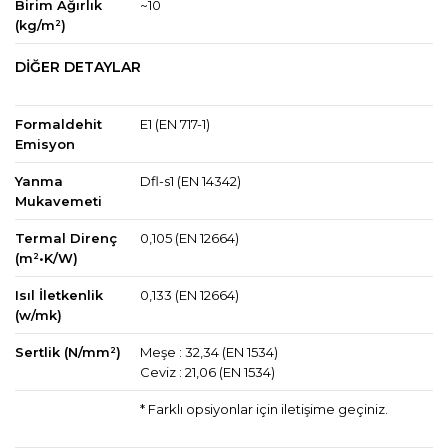
Birim Ağırlık
~10
(kg/m²)
DİĞER DETAYLAR
Formaldehit
E1 (EN 717-1)
Emisyon
Yanma
Dfl-s1 (EN 14342)
Mukavemeti
Termal Direnç
0,105 (EN 12664)
(m²•K/W)
Isıl İletkenlik
0,133 (EN 12664)
(w/mk)
Sertlik (N/mm²)
Meşe : 32,34 (EN 1534)
Ceviz : 21,06 (EN 1534)
* Farklı opsiyonlar için iletişime geçiniz.