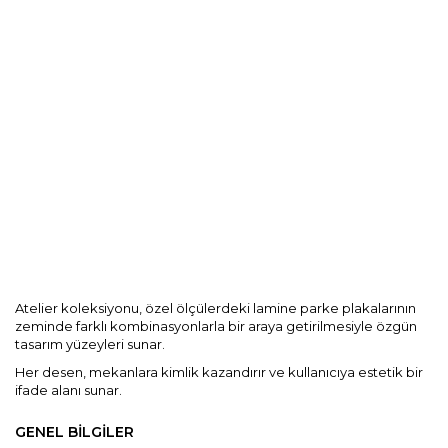
Kurumsal
Blog
Dokümanlar
İletişim
Atelier koleksiyonu, özel ölçülerdeki lamine parke plakalarının
zeminde farklı kombinasyonlarla bir araya getirilmesiyle özgün
tasarım yüzeyleri sunar.
Her desen, mekanlara kimlik kazandırır ve kullanıcıya estetik bir
ifade alanı sunar.
GENEL BİLGİLER