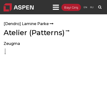
Bayi Giriş
EN
RU
Ürünler
[Dendro] Lamine Parke
- [Integra] Metal Asma Tavan ve Duvar
Atelier (Patterns)
- [Sepera] Bölme Duvar
Zeugma
- [Sepia] Ahşap Asma Tavan ve Duvar
- [Targa] Yükseltilmiş Döşeme
- [Lumuner] LED Aydınlatma
- [Dendro] Lamine Parke
- Distribütörlükler
Projeler