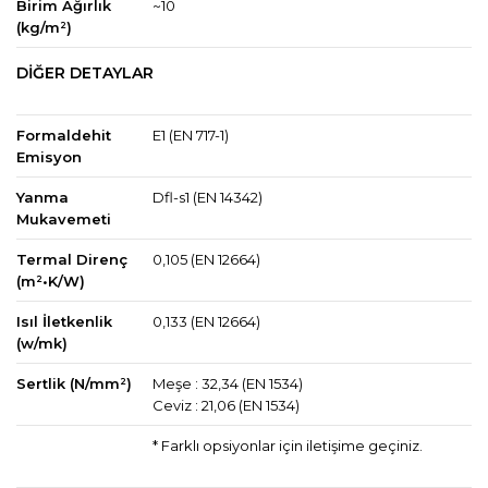
Birim Ağırlık
~10
(kg/m²)
DİĞER DETAYLAR
Formaldehit
E1 (EN 717-1)
Emisyon
Yanma
Dfl-s1 (EN 14342)
Mukavemeti
Termal Direnç
0,105 (EN 12664)
(m²•K/W)
Isıl İletkenlik
0,133 (EN 12664)
(w/mk)
Sertlik (N/mm²)
Meşe : 32,34 (EN 1534)
Ceviz : 21,06 (EN 1534)
* Farklı opsiyonlar için iletişime geçiniz.