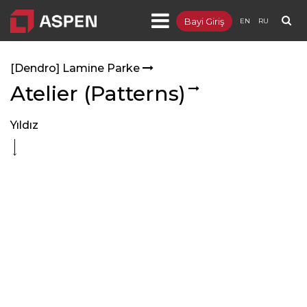
Bayi Giriş
EN
RU
Ürünler
[Dendro] Lamine Parke
- [Integra] Metal Asma Tavan ve Duvar
Atelier (Patterns)
- [Sepera] Bölme Duvar
Yıldız
- [Sepia] Ahşap Asma Tavan ve Duvar
- [Targa] Yükseltilmiş Döşeme
- [Lumuner] LED Aydınlatma
- [Dendro] Lamine Parke
- Distribütörlükler
Projeler