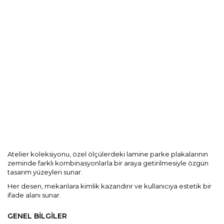
Kurumsal
Blog
Dokümanlar
İletişim
Atelier koleksiyonu, özel ölçülerdeki lamine parke plakalarının
zeminde farklı kombinasyonlarla bir araya getirilmesiyle özgün
tasarım yüzeyleri sunar.
Her desen, mekanlara kimlik kazandırır ve kullanıcıya estetik bir
ifade alanı sunar.
GENEL BİLGİLER