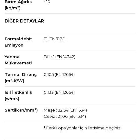
Birim Ağırlık
~10
(kg/m²)
DİĞER DETAYLAR
Formaldehit
E1 (EN 717-1)
Emisyon
Yanma
Dfl-s1 (EN 14342)
Mukavemeti
Termal Direnç
0,105 (EN 12664)
(m²•K/W)
Isıl İletkenlik
0,133 (EN 12664)
(w/mk)
Sertlik (N/mm²)
Meşe : 32,34 (EN 1534)
Ceviz : 21,06 (EN 1534)
* Farklı opsiyonlar için iletişime geçiniz.