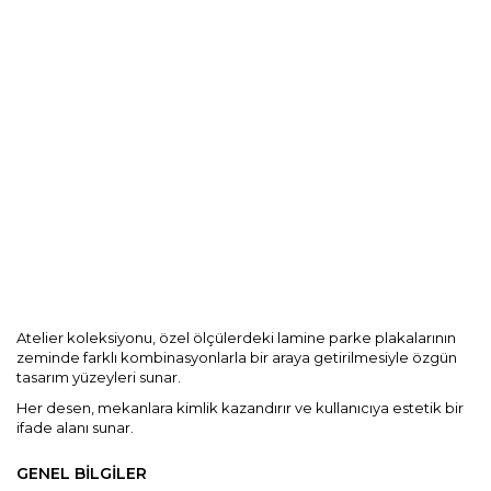
Kurumsal
Blog
Dokümanlar
İletişim
Atelier koleksiyonu, özel ölçülerdeki lamine parke plakalarının
zeminde farklı kombinasyonlarla bir araya getirilmesiyle özgün
tasarım yüzeyleri sunar.
Her desen, mekanlara kimlik kazandırır ve kullanıcıya estetik bir
ifade alanı sunar.
GENEL BİLGİLER