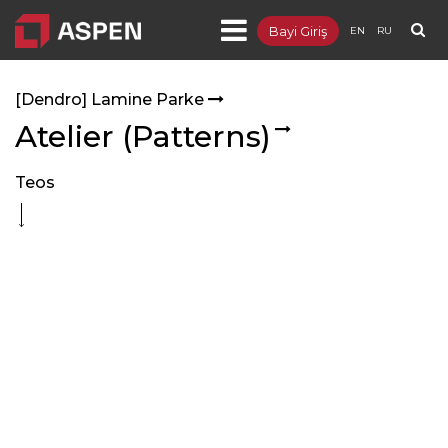
Bayi Giriş
EN
RU
Ürünler
[Dendro] Lamine Parke
- [Integra] Metal Asma Tavan ve Duvar
Atelier (Patterns)
- [Sepera] Bölme Duvar
Teos
- [Sepia] Ahşap Asma Tavan ve Duvar
- [Targa] Yükseltilmiş Döşeme
- [Lumuner] LED Aydınlatma
- [Dendro] Lamine Parke
- Distribütörlükler
Projeler