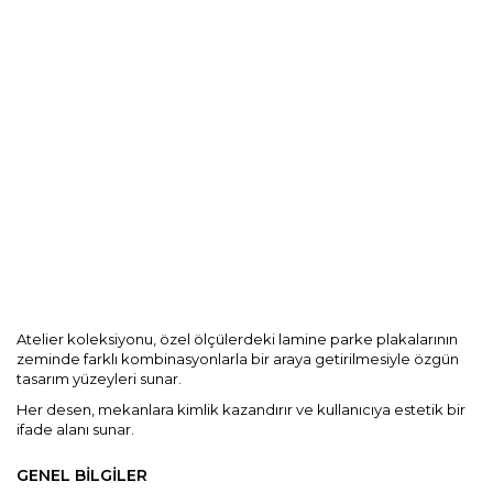
Kurumsal
Blog
Dokümanlar
İletişim
Atelier koleksiyonu, özel ölçülerdeki lamine parke plakalarının
zeminde farklı kombinasyonlarla bir araya getirilmesiyle özgün
tasarım yüzeyleri sunar.
Her desen, mekanlara kimlik kazandırır ve kullanıcıya estetik bir
ifade alanı sunar.
GENEL BİLGİLER