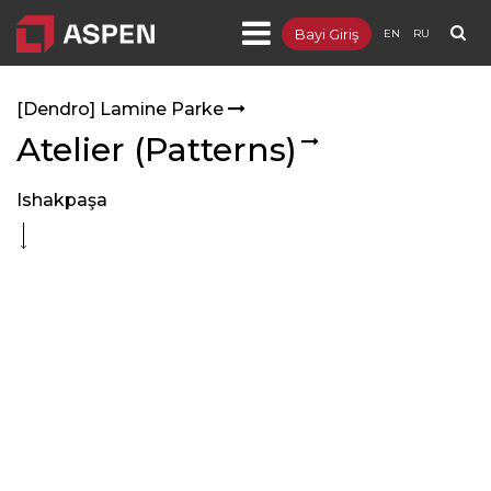
Bayi Giriş
EN
RU
Ürünler
[Dendro] Lamine Parke
- [Integra] Metal Asma Tavan ve Duvar
Atelier (Patterns)
- [Sepera] Bölme Duvar
Ishakpaşa
- [Sepia] Ahşap Asma Tavan ve Duvar
- [Targa] Yükseltilmiş Döşeme
- [Lumuner] LED Aydınlatma
- [Dendro] Lamine Parke
- Distribütörlükler
Projeler