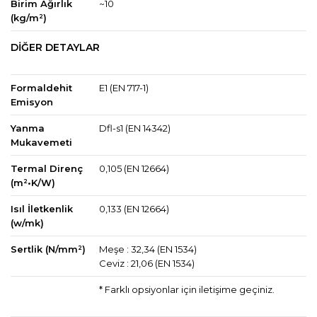
Birim Ağırlık
~10
(kg/m²)
DİĞER DETAYLAR
Formaldehit
E1 (EN 717-1)
Emisyon
Yanma
Dfl-s1 (EN 14342)
Mukavemeti
Termal Direnç
0,105 (EN 12664)
(m²•K/W)
Isıl İletkenlik
0,133 (EN 12664)
(w/mk)
Sertlik (N/mm²)
Meşe : 32,34 (EN 1534)
Ceviz : 21,06 (EN 1534)
* Farklı opsiyonlar için iletişime geçiniz.