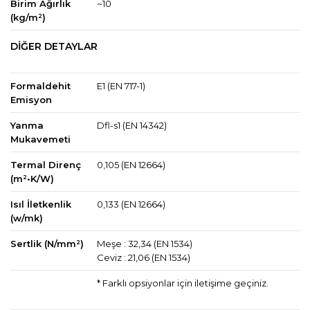
Birim Ağırlık
~10
(kg/m²)
DİĞER DETAYLAR
Formaldehit
E1 (EN 717-1)
Emisyon
Yanma
Dfl-s1 (EN 14342)
Mukavemeti
Termal Direnç
0,105 (EN 12664)
(m²•K/W)
Isıl İletkenlik
0,133 (EN 12664)
(w/mk)
Sertlik (N/mm²)
Meşe : 32,34 (EN 1534)
Ceviz : 21,06 (EN 1534)
* Farklı opsiyonlar için iletişime geçiniz.