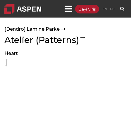
Bayi Giriş
EN
RU
Ürünler
[Dendro] Lamine Parke
- [Integra] Metal Asma Tavan ve Duvar
Atelier (Patterns)
- [Sepera] Bölme Duvar
Heart
- [Sepia] Ahşap Asma Tavan ve Duvar
- [Targa] Yükseltilmiş Döşeme
- [Lumuner] LED Aydınlatma
- [Dendro] Lamine Parke
- Distribütörlükler
Projeler