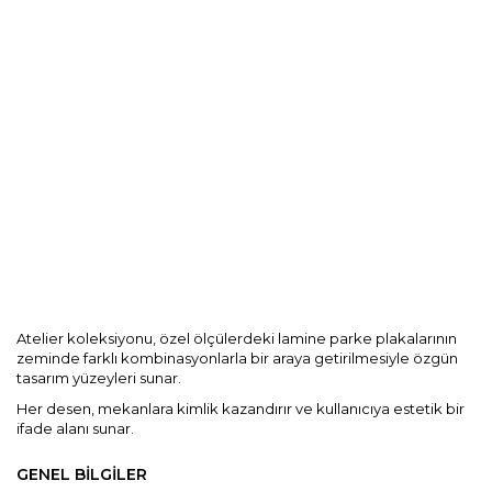
Kurumsal
Blog
Dokümanlar
İletişim
Atelier koleksiyonu, özel ölçülerdeki lamine parke plakalarının
zeminde farklı kombinasyonlarla bir araya getirilmesiyle özgün
tasarım yüzeyleri sunar.
Her desen, mekanlara kimlik kazandırır ve kullanıcıya estetik bir
ifade alanı sunar.
GENEL BİLGİLER