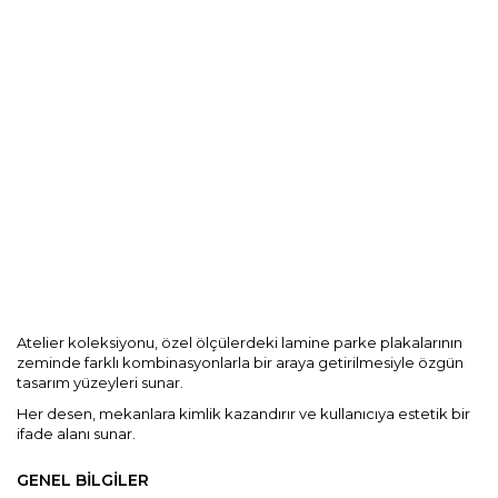
Kurumsal
Blog
Dokümanlar
İletişim
Atelier koleksiyonu, özel ölçülerdeki lamine parke plakalarının
zeminde farklı kombinasyonlarla bir araya getirilmesiyle özgün
tasarım yüzeyleri sunar.
Her desen, mekanlara kimlik kazandırır ve kullanıcıya estetik bir
ifade alanı sunar.
GENEL BİLGİLER