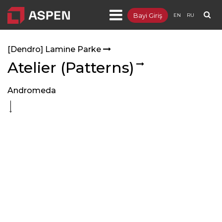
Bayi Giriş
EN
RU
Ürünler
[Dendro] Lamine Parke
- [Integra] Metal Asma Tavan ve Duvar
Atelier (Patterns)
- [Sepera] Bölme Duvar
Andromeda
- [Sepia] Ahşap Asma Tavan ve Duvar
- [Targa] Yükseltilmiş Döşeme
- [Lumuner] LED Aydınlatma
- [Dendro] Lamine Parke
- Distribütörlükler
Projeler