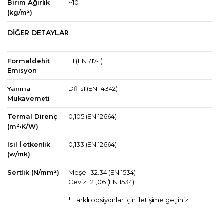
Birim Ağırlık
~10
(kg/m²)
DİĞER DETAYLAR
Formaldehit
E1 (EN 717-1)
Emisyon
Yanma
Dfl-s1 (EN 14342)
Mukavemeti
Termal Direnç
0,105 (EN 12664)
(m²•K/W)
Isıl İletkenlik
0,133 (EN 12664)
(w/mk)
Sertlik (N/mm²)
Meşe : 32,34 (EN 1534)
Ceviz : 21,06 (EN 1534)
* Farklı opsiyonlar için iletişime geçiniz.